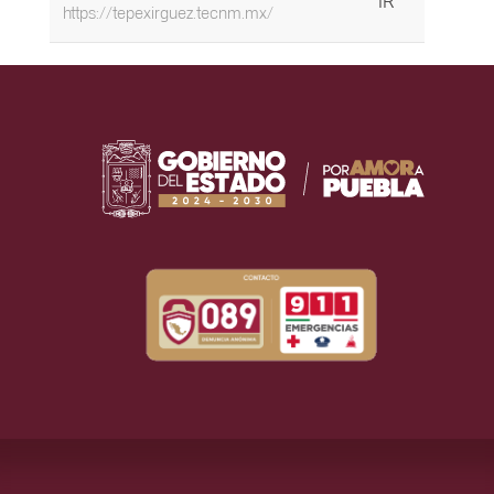
https://tepexirguez.tecnm.mx/