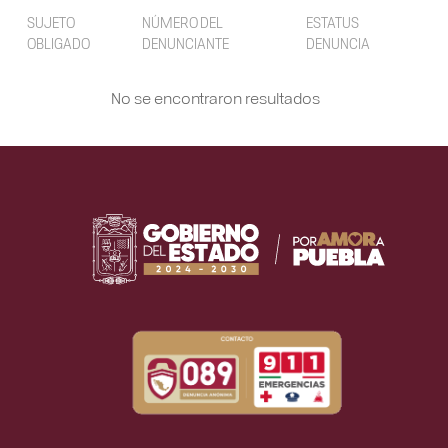
SUJETO
NÚMERO DEL
ESTATUS
OBLIGADO
DENUNCIANTE
DENUNCIA
No se encontraron resultados