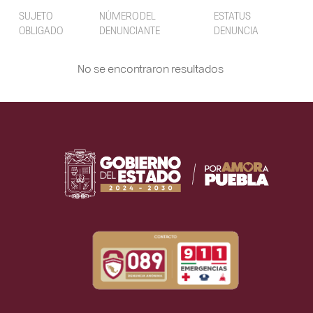
SUJETO
NÚMERO DEL
ESTATUS
OBLIGADO
DENUNCIANTE
DENUNCIA
No se encontraron resultados