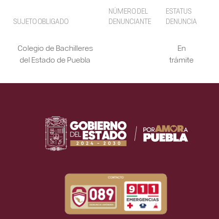
NÚMERO DEL
ESTATUS
SUJETO OBLIGADO
DENUNCIANTE
DENUNCIA
Colegio de Bachilleres
En
del Estado de Puebla
trámite