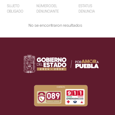
SUJETO
NÚMERO DEL
ESTATUS
OBLIGADO
DENUNCIANTE
DENUNCIA
No se encontraron resultados