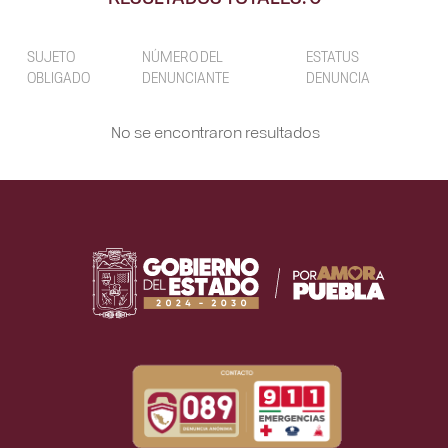
SUJETO
NÚMERO DEL
ESTATUS
OBLIGADO
DENUNCIANTE
DENUNCIA
No se encontraron resultados