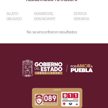
SUJETO
NÚMERO DEL
ESTATUS
OBLIGADO
DENUNCIANTE
DENUNCIA
No se encontraron resultados