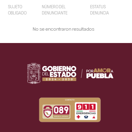
SUJETO
NÚMERO DEL
ESTATUS
OBLIGADO
DENUNCIANTE
DENUNCIA
No se encontraron resultados